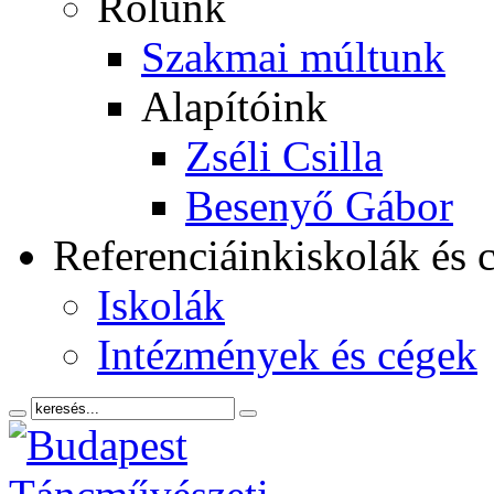
Rólunk
Szakmai múltunk
Alapítóink
Zséli Csilla
Besenyő Gábor
Referenciáink
iskolák és 
Iskolák
Intézmények és cégek