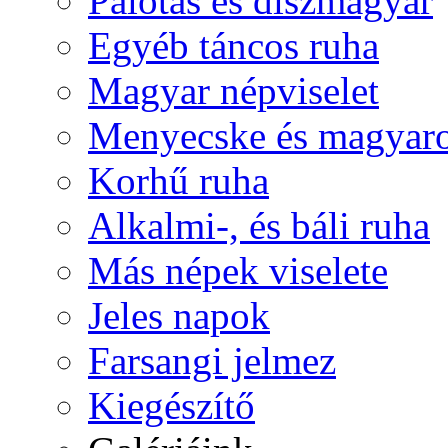
Palotás és díszmagyar
Egyéb táncos ruha
Magyar népviselet
Menyecske és magyaro
Korhű ruha
Alkalmi-, és báli ruha
Más népek viselete
Jeles napok
Farsangi jelmez
Kiegészítő