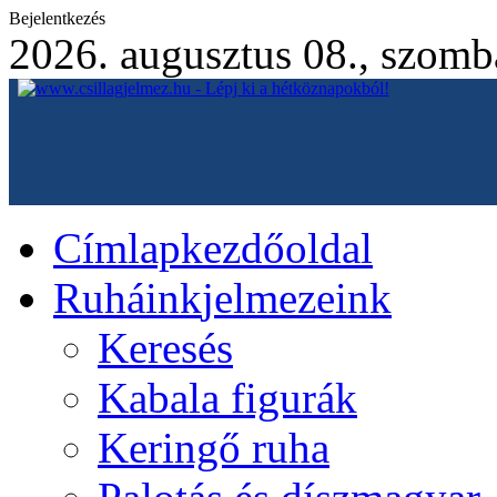
Bejelentkezés
2026. augusztus 08., szomb
Címlap
kezdőoldal
Ruháink
jelmezeink
Keresés
Kabala figurák
Keringő ruha