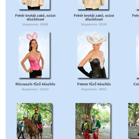
Fehér brokát zakó, ezüst
Fehér brokát zakó, ezüst
Fehé
díszítéssel
díszítéssel
Megtekintés: 96998
Megtekintés: 93106
Rózsaszín fűző készítés
Fekete fűző készítés
Csi
Megtekintés: 104192
Megtekintés: 99651