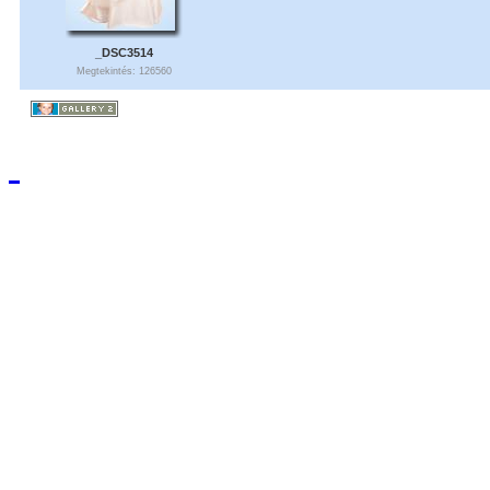
_DSC3514
Megtekintés: 126560