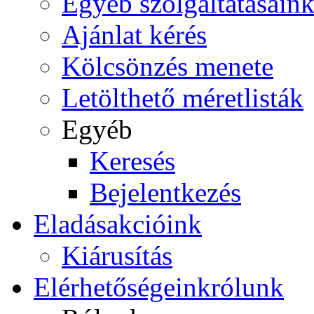
Egyéb szolgáltatásain
Ajánlat kérés
Kölcsönzés menete
Letölthető méretlisták
Egyéb
Keresés
Bejelentkezés
Eladás
akcióink
Kiárusítás
Elérhetőségeink
rólunk