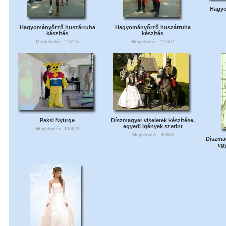
Hagyo
Hagyományőrző huszárruha
Hagyományőrző huszárruha
készítés
készítés
Megtekintés: 113155
Megtekintés: 111607
Paksi Nyürge
Díszmagyar viseletek készítése,
egyedi igények szerint
Megtekintés: 106629
Megtekintés: 96308
Díszmag
eg