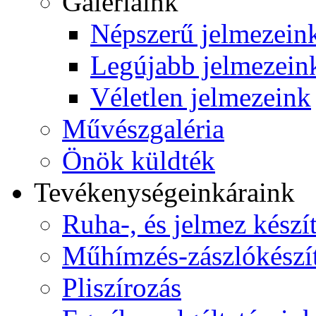
Galériáink
Népszerű jelmezein
Legújabb jelmezein
Véletlen jelmezeink
Művészgaléria
Önök küldték
Tevékenységeink
áraink
Ruha-, és jelmez készí
Műhímzés-zászlókészí
Pliszírozás