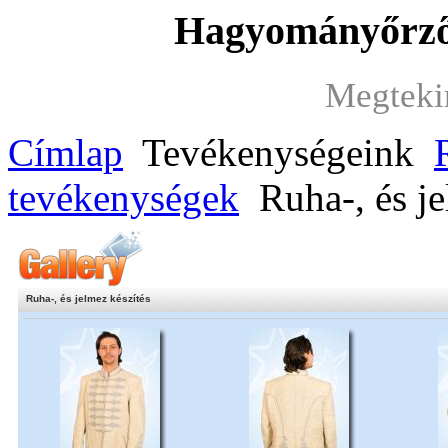
Hagyományőrző 
Megteki
Címlap
Tevékenységeink
tevékenységek
Ruha-, és je
Ruha-, és jelmez készítés