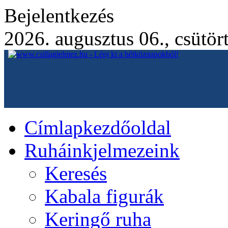
Bejelentkezés
2026. augusztus 06., csütör
Címlap
kezdőoldal
Ruháink
jelmezeink
Keresés
Kabala figurák
Keringő ruha