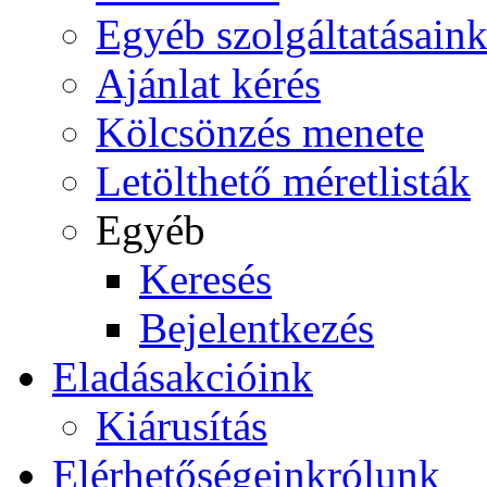
Egyéb szolgáltatásain
Ajánlat kérés
Kölcsönzés menete
Letölthető méretlisták
Egyéb
Keresés
Bejelentkezés
Eladás
akcióink
Kiárusítás
Elérhetőségeink
rólunk