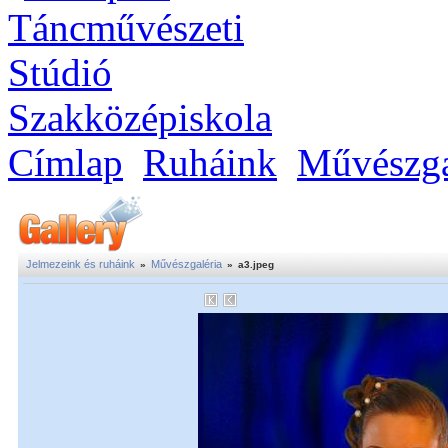
Címlap
Ruháink
Művészga
Jelmezeink és ruháink
Művészgaléria
»
»
a3.jpeg