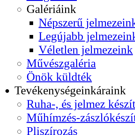
Galériáink
Népszerű jelmezein
Legújabb jelmezein
Véletlen jelmezeink
Művészgaléria
Önök küldték
Tevékenységeink
áraink
Ruha-, és jelmez készí
Műhímzés-zászlókészí
Pliszírozás