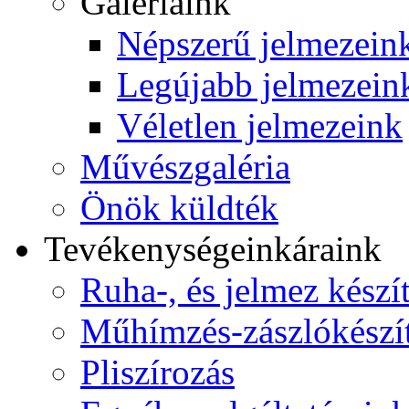
Galériáink
Népszerű jelmezein
Legújabb jelmezein
Véletlen jelmezeink
Művészgaléria
Önök küldték
Tevékenységeink
áraink
Ruha-, és jelmez készí
Műhímzés-zászlókészí
Pliszírozás