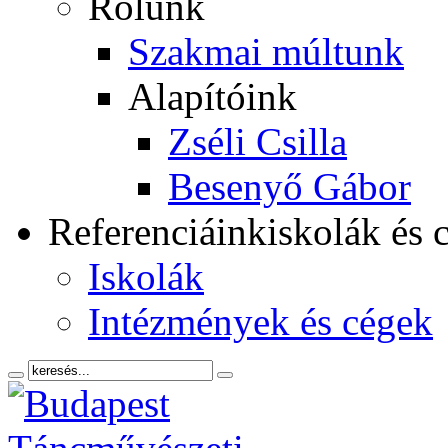
Rólunk
Szakmai múltunk
Alapítóink
Zséli Csilla
Besenyő Gábor
Referenciáink
iskolák és 
Iskolák
Intézmények és cégek