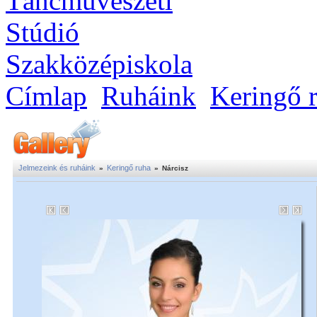
Címlap
Ruháink
Keringő 
Jelmezeink és ruháink
Keringő ruha
»
»
Nárcisz