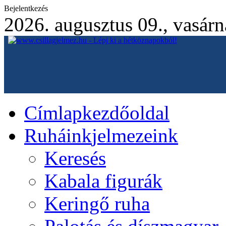
Bejelentkezés
2026. augusztus 09., vasár
Címlap
kezdőoldal
Ruháink
jelmezeink
Keresés
Kabala figurák
Keringő ruha