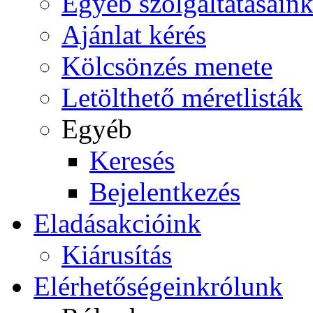
Egyéb szolgáltatásain
Ajánlat kérés
Kölcsönzés menete
Letölthető méretlisták
Egyéb
Keresés
Bejelentkezés
Eladás
akcióink
Kiárusítás
Elérhetőségeink
rólunk