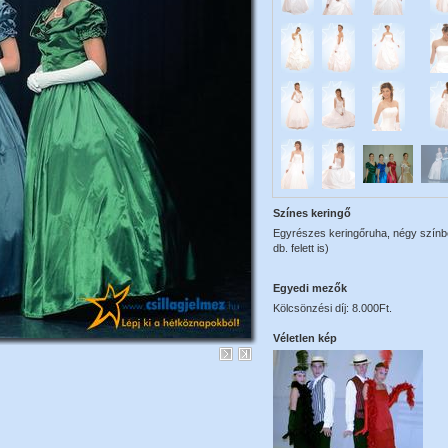
Színes keringő
Egyrészes keringőruha, négy színbe
db. felett is)
Egyedi mezők
Kölcsönzési díj: 8.000Ft.
Véletlen kép