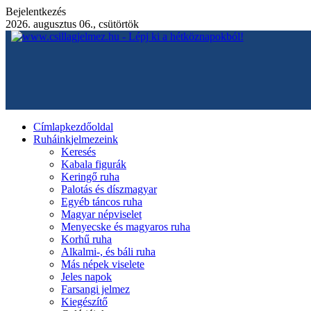
Bejelentkezés
2026. augusztus 06., csütörtök
Címlap
kezdőoldal
Ruháink
jelmezeink
Keresés
Kabala figurák
Keringő ruha
Palotás és díszmagyar
Egyéb táncos ruha
Magyar népviselet
Menyecske és magyaros ruha
Korhű ruha
Alkalmi-, és báli ruha
Más népek viselete
Jeles napok
Farsangi jelmez
Kiegészítő