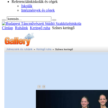
Referenciáink
iskolák és cégek
Iskolák
Intézmények és cégek
Címlap
Ruháink
Keringő ruha
Színes keringő
Jelmezeink és ruháink
Keringő ruha
»
»
Színes keringő