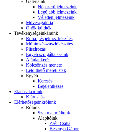
Galériáink
Népszerű jelmezeink
Legújabb jelmezeink
Véletlen jelmezeink
Művészgaléria
Önök küldték
Tevékenységeink
áraink
Ruha-, és jelmez készítés
Műhímzés-zászlókészítés
Pliszírozás
Egyéb szolgáltatásaink
Ajánlat kérés
Kölcsönzés menete
Letölthető méretlisták
Egyéb
Keresés
Bejelentkezés
Eladás
akcióink
Kiárusítás
Elérhetőségeink
rólunk
Rólunk
Szakmai múltunk
Alapítóink
Zséli Csilla
Besenyő Gábor