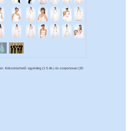
n. Kölcsönözhető: egyénileg (1-5 db.) és csoportosan (30